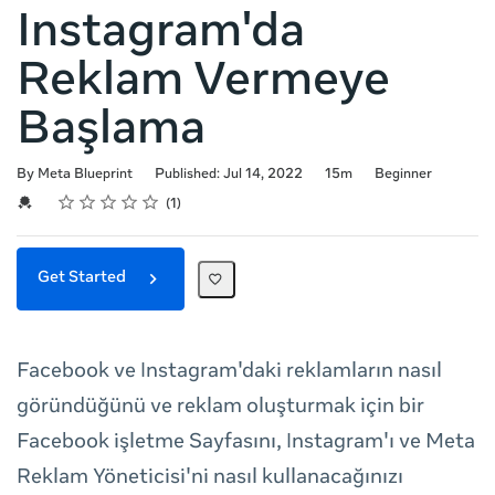
Instagram'da
Reklam Vermeye
Başlama
Duration
Difficulty
By Meta Blueprint
Published: Jul 14, 2022
15m
Beginner
Rating
1 star
2 stars
3 stars
4 stars
5 stars
Average rating: 5.0
1 review
Credential For Completion
1
Get Started
Facebook ve Instagram'daki reklamların nasıl
göründüğünü ve reklam oluşturmak için bir
Facebook işletme Sayfasını, Instagram'ı ve Meta
Reklam Yöneticisi'ni nasıl kullanacağınızı