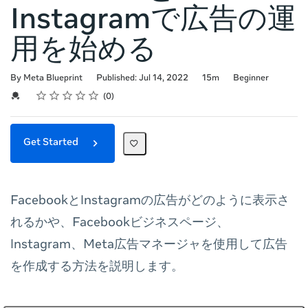
Instagramで広告の運
用を始める
Duration
Difficulty
By Meta Blueprint
Published: Jul 14, 2022
15m
Beginner
Rating
1 star
2 stars
3 stars
4 stars
5 stars
Average rating: 0
No reviews
Credential For Completion
0
Get Started
FacebookとInstagramの広告がどのように表示さ
れるかや、Facebookビジネスページ、
Instagram、Meta広告マネージャを使用して広告
を作成する方法を説明します。